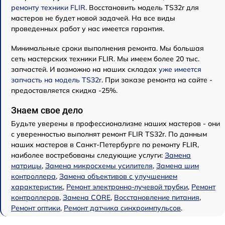
ремонту техники FLIR
. Восстановить модель TS32r для
мастеров не будет новой задачей. На все виды
проведенных работ у нас имеется гарантия.
Минимальные сроки выполнения ремонта. Мы большая
сеть мастерских техники FLIR. Мы имеем более 20 тыс.
запчастей. И возможно на наших складах
уже имеется
запчасть на модель TS32r
. При заказе ремонта на сайте -
предоставляется скидка -25%.
Знаем свое дело
Будьте уверены в профессионализме наших мастеров - они
с уверенностью выполнят ремонт FLIR TS32r. По данным
наших мастеров в Санкт-Петербурге по ремонту FLIR,
наиболее востребованы следующие услуги:
Замена
матрицы
,
Замена микросхемы усилителя
,
Замена шим
контроллера
,
Замена объективов с улучшением
характеристик
,
Ремонт электронно-лучевой трубки
,
Ремонт
контроллеров
,
Замена CORE
,
Восстановление питания
,
Ремонт оптики
,
Ремонт датчика синхроимпульсов
.