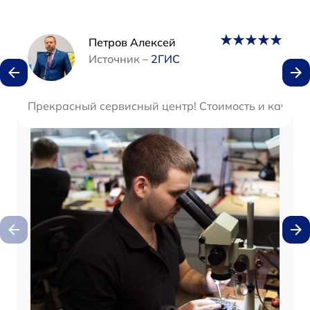
Наши мастера
Петров Алексей
Источник –
2ГИС
Прекрасный сервисный центр! Стоимость и качеств