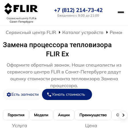
+7 (812) 214-73-42
Ежедневно с 9:00 до 21:00
Сервисный центр FLIR
в
Санкт-Петербурге
Сервисный центр FLIR
Каталог устройств
Ремонт 
Замена процессора тепловизора
FLIR Ex
Оформите обратный звонок. Наши специалисты из
сервисного центра FLIR в Санкт-Петербурге дадут
оценку стоимости ремонта тепловизора Замена
процессора.
Есть запчасти
Узнать стоимость
Гарантия
Модели
Акции
Преимущества
Отзы
Услуга
Цена