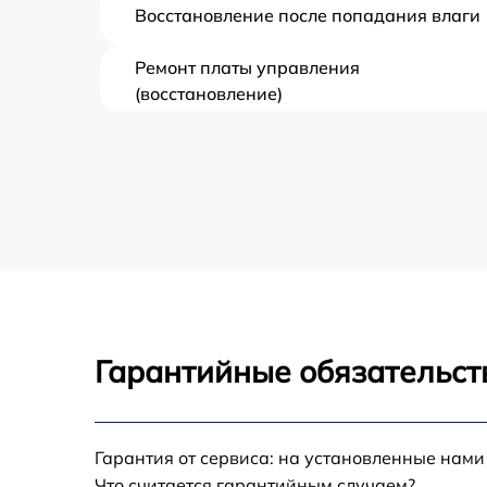
Восстановление после попадания влаги
Ремонт платы управления
(восстановление)
Прошивка (Обновление ПО)
Замена дисплея (экрана)
Замена корпуса
Замена аккумулятора
Гарантийные обязательст
Замена процессора
Замена USB порта
Гарантия от сервиса: на установленные нами
Что считается гарантийным случаем?