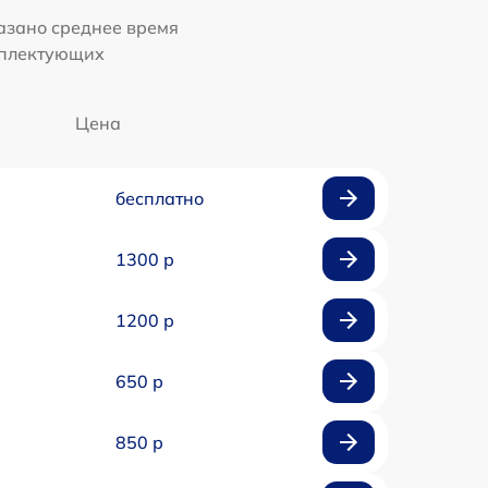
казано среднее время
мплектующих
Цена
бесплатно
1300 р
1200 р
650 р
850 р