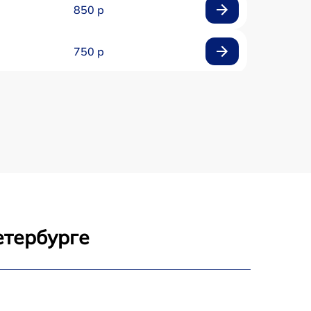
850 р
750 р
450 р
750 р
1500 р
700 р
етербурге
850 р
650 р