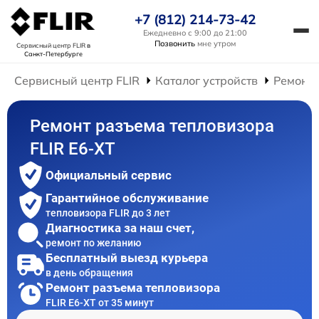
+7 (812) 214-73-42
Ежедневно с 9:00 до 21:00
Позвонить
мне утром
Сервисный центр FLIR
в
Санкт-Петербурге
Сервисный центр FLIR
Каталог устройств
Ремонт 
Ремонт разъема тепловизора
FLIR E6-XT
Официальный сервис
Гарантийное обслуживание
тепловизора FLIR до 3 лет
Диагностика за наш счет,
ремонт по желанию
Бесплатный выезд курьера
в день обращения
Ремонт разъема тепловизора
FLIR E6-XT от 35 минут