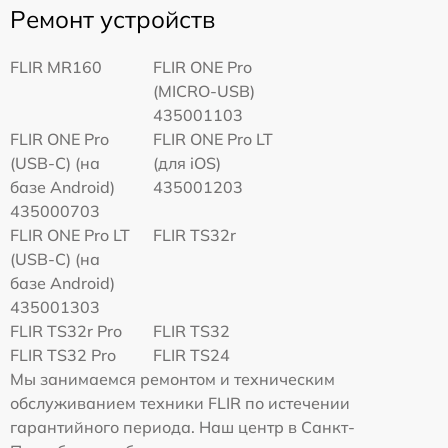
Ремонт устройств
FLIR MR160
FLIR ONE Pro
(MICRO-USB)
435001103
FLIR ONE Pro
FLIR ONE Pro LT
(USB-C) (на
(для iOS)
базе Android)
435001203
435000703
FLIR ONE Pro LT
FLIR TS32r
(USB-C) (на
базе Android)
435001303
FLIR TS32r Pro
FLIR TS32
FLIR TS32 Pro
FLIR TS24
Мы занимаемся ремонтом и техническим
обслуживанием техники FLIR по истечении
гарантийного периода. Наш центр в Санкт-